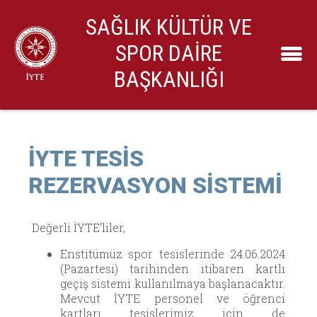
SAĞLIK KÜLTÜR VE
SPOR DAİRE
BAŞKANLIĞI
İYTE TESİS
REZERVASYON SİSTEMİ
Değerli İYTE’liler,
Enstitümüz spor tesislerinde 24.06.2024
(Pazartesi) tarihinden itibaren kartlı
geçiş sistemi kullanılmaya başlanacaktır.
Mevcut İYTE personel ve öğrenci
kartları tesislerimiz için de