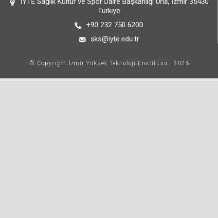
İYTE Sağlık Kültür ve Spor Daire Başkanlığı Urla, İzmir 35430
Türkiye
+90 232 750 6200
sks@iyte.edu.tr
© Copyright İzmir Yüksek Teknoloji Enstitüsü - 2026