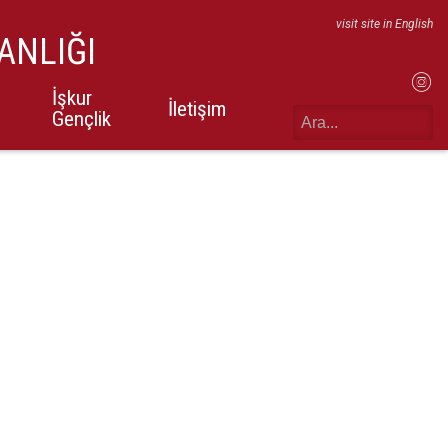
visit site in English
ANLIĞI
ç
İşkur
İletişim
Gençlik