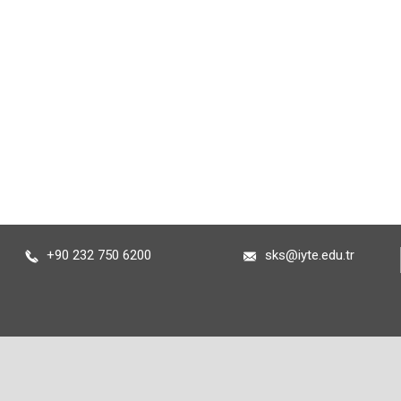
+90 232 750 6200
sks@iyte.edu.tr