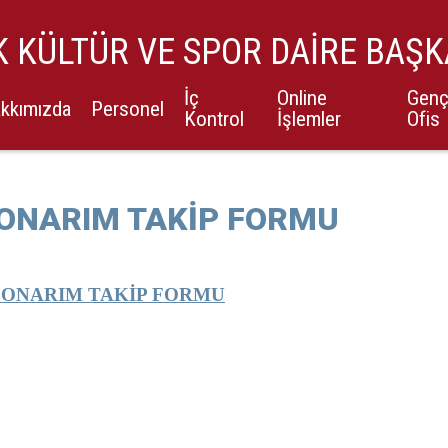
K KÜLTÜR VE SPOR DAİRE BAŞK
İç
Online
Gen
kkımızda
Personel
Kontrol
İşlemler
Ofis
ONARIM TAKİP FORMU
 ONARIM TAKİP FORMU