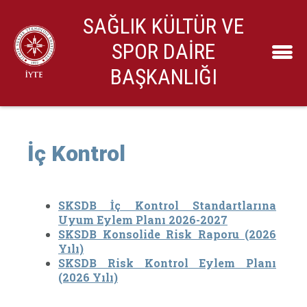
SAĞLIK KÜLTÜR VE
SPOR DAİRE
BAŞKANLIĞI
İç Kontrol
SKSDB İç Kontrol Standartlarına
Uyum Eylem Planı 2026-2027
SKSDB Konsolide Risk Raporu (2026
Yılı)
SKSDB Risk Kontrol Eylem Planı
(2026 Yılı)