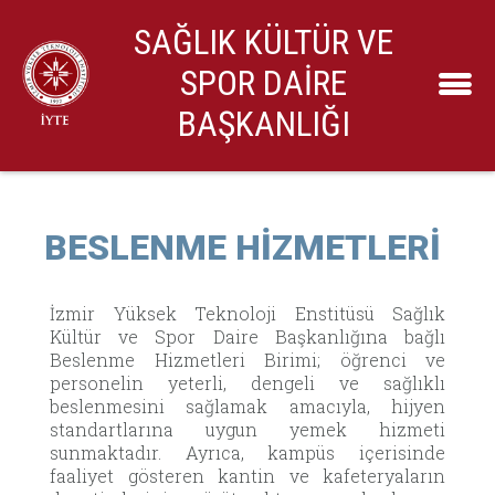
SAĞLIK KÜLTÜR VE
SPOR DAİRE
BAŞKANLIĞI
BESLENME HİZMETLERİ
İzmir Yüksek Teknoloji Enstitüsü Sağlık
Kültür ve Spor Daire Başkanlığına bağlı
Beslenme Hizmetleri Birimi; öğrenci ve
personelin yeterli, dengeli ve sağlıklı
beslenmesini sağlamak amacıyla, hijyen
standartlarına uygun yemek hizmeti
sunmaktadır. Ayrıca, kampüs içerisinde
faaliyet gösteren kantin ve kafeteryaların