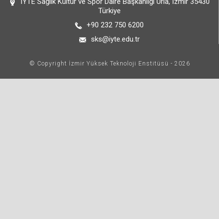
İYTE Sağlık Kültür ve Spor Daire Başkanlığı Urla, İzmir 35430
Türkiye
+90 232 750 6200
sks@iyte.edu.tr
© Copyright İzmir Yüksek Teknoloji Enstitüsü - 2026